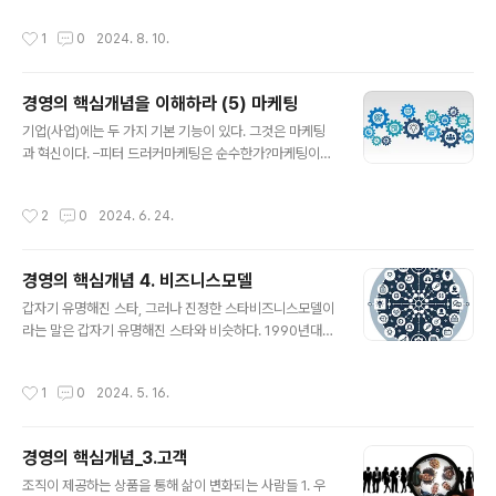
를 포착하는 능력, 도전 과제를 극복하려는 긍정적인 자세..
제를 해결하는 방법론을 실현한 결과이다. 빛의 삼원색이
작성시간
1
0
2024. 8. 10.
빨강, 파랑, 노랑이라면 관점, 목적, 방법론은 성공의 3요소
이다. 관점, 목적, 방법론1. 관점 (Perspective) 관점은 특
정한 상황이나 문제를 바라보는 주체의 시각을 의미한다.
경영의 핵심개념을 이해하라 (5) 마케팅
개인의 경험, 지식, 가치관 등에 의해 형성되며, 사안에 대
글 내용
한 해석과 이해에 영향을 미친다. 예를 들어, 환경 보호 관
기업(사업)에는 두 가지 기본 기능이 있다. 그것은 마케팅
점에서는 자연을 보존하는 것이 중요하다. 2. 목적 (Purp
과 혁신이다. –피터 드러커마케팅은 순수한가?마케팅이라
ose) 목적은 어떤 행동이나 과정이 지향하는 최종 목표
는 용어의 등장과 개념의 변화 속에는 산업 발전과 경영 발
나 의도를 말한다. 이는 개인이나 조직이 특정 행위를 통
전의 역사가 담겨 있다. 명확하게 고객을 위한 조직으로 등
작성시간
2
0
2024. 6. 24.
해..
장한 기업이 발전하면서 마케팅의 개념은 매우 중요한 위
치를 부여 받아 왔다. 그런데 많은 학자들과 전문가들이 마
케팅에 대해 다양한 이론을 주장하다 보니, 모든 것이 마케
경영의 핵심개념 4. 비즈니스모델
팅이라는 주장도 나오고, 고객을 붙잡는 전술과 책략이 마
글 내용
케팅이라는 회의적 비판도 적지 않게 펴져 있다. 마케팅
갑자기 유명해진 스타, 그러나 진정한 스타비즈니스모델이
에 담아야 하는 올바른 개념은 무엇일까? 마케팅은 조직
라는 말은 갑자기 유명해진 스타와 비슷하다. 1990년대
의 핵심기능이다. 모든 조직은 자신이 제공하는 상품(제품
말 인터넷이 등장하고 산업의 폭발적인 변화와 함께 신산
과 서비스)을 고객에게 전달함으로써 비로소 조직으로 일
업이 등장하면서 떠오른 말이지만 사실 사업의 시작부터
작성시간
1
0
2024. 5. 16.
한 것이다. 마케팅은 고객을 획득하고, 고객과 ..
비즈니스 모델은 존재해 왔다. 비즈니스모델은 조직이 어
떠한 가치를, 어떻게 만들어서, 결과를 만드는지(기업이라
면 돈을 버는지)에 관한 설명이기 때문이다.즉, 비즈니스모
경영의 핵심개념_3.고객
델은 기업의 목적과 실행을 연결하는 전반적인 활동의 체
글 내용
계를 말한다. 인터넷의 등장은 혁신적으로 사업모델을 구
조직이 제공하는 상품을 통해 삶이 변화되는 사람들 1. 우