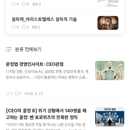
0
0
조회
3
설득력_아리스토텔레스 설득의 기술
5
2
조회
2
분류 전체보기
주요 글 목록
문정엽 경영인사이트: CEO관점
글 내용
디지털 전환, 인공지능(AI), 글로벌 경쟁, 산업경계 붕괴, 개
방속의 보호주의…. 기업이 활동하는 무대는 변화의 소용돌
이가 거세다. 이 속에서 경영은 늘 새로운 도전에 직면한다.
시대와 상황은 달라지지만, 경영이 수행하는 과업은 동일
작성시간
1
1
2026. 2. 27.
하다. 그것은 기업 목표를 효과적으로 달성하는 일을 지속
하는 것이다. 이 과업을 수행하는 최고 책임자는 CEO다.
CEO는 어깨에 짊어진 책임을 어떻게 더 잘 수행할 수 있을
[CEO의 결정 8] 위기 상황에서 140명을 해
까. 가장 중요한 일, 곧 RIGHT THING을 찾는 것이 출발
고하는 결정: 벤 호로위츠의 잔혹한 정직
점이다. 올바른 과업을 찾고, 그 과업을 수행하는 항로를 찾
글 내용
는 것이다. 이번에 연재를 시작하는 ‘경영인사이트:CEO의
"리더의 가장 중요한 자질 중 하나는 나쁜 소식을 가장 먼
관점’은 CEO에게 올바른 관점을 제시한다. 뛰어난 작품을