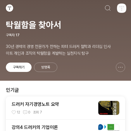
검색하기
티스토리
탁월함을 찾아서
구독자
17
30년 경력의 경영 전문가가 전하는 피터 드러커 철학과 리더십 인사
이트 개인과 조직의 탁월함을 계발하는 실천지식 탐구
구독하기
방명록
신고하기 레이어
열기
인기글
드러커 자기경영노트 요약
12
0
조회
7
강의4 드러커의 기업이론