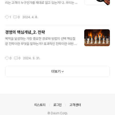
성하는 일을 쉽게 만들어 줬다. 특히 고객을 만나고, 고객에
리는 고객이 누구인가를 제대로 알고 있는가? 2. 우리는 고
게 기업을 알리고, 원재료를 소싱하는 과정을 거의 비용을
객이 바라는 가치를 제대로 충족시키고 있는가? 3. 우리는
들이지 않고 가능하도록 만들어 줬다. 이런 이유로 비즈니
고객과 어떤 관계를 맺어야 하는가? 맺고 싶은가? 4. 고객
작성시간
1
0
2024. 4. 8.
스모델 자체에 높은 관심이 기울어지고, 모델 자체..
을 중심에 둔 경영을 위해 무엇을 어떻게 실천할 것인가?
고객이라? 아마도 당신이 기업에서 일하고 있다면 이 글을
접하고는 ‘뭘 또 고객이야?”라고 생각할 지 모르겠다. 자연
경영의 핵심개념_2. 전략
스러운 반응이다. 기업은 고객을 대단히 중시한다. 고객을
글 내용
가볍게 여긴다고 말할 수 있는 기업은 없다. 그렇다면 기업
목적을 달성하는 가장 중요한 경로와 방법의 선택 핵심질
구성원들은 ‘고객’을 잘 알고 있다고 간주해야겠지만 그렇
문 전략이란 무엇을 말하는가? 효과적인 전략이란 어떤 전
지 않다. 당신은 진정으로 고객을 이해하고 있는가? 이 일
략을 의미하는가? 어떻게 효과적인 전략을 만들 수 있을
은 결코 쉽지 않다. 고객은 살아 있는 사람이고, 사람은 욕
까? 전략 수립과 실행을 위한 경영자의 과업은 무엇인가?
작성시간
0
0
2024. 3. 31.
구를 가진 총체로..
전략을 실행하는 조직역량을 어떻게 만들 수 있을까? 전
략? 당신은 영화를 어떻게 보는가? 필자는 넷플릭스 웹사
이트에서 영화와 드라마를. 한 달 몇십 불을 지불하고 원하
더보기
는 작품을 편한 시간에 본다. 내게 넷플릭스는 고마운 기업
이다. 이런 문화생활을 하게 된 지는 채 1년이 되지 않았다.
기억을 더듬어 보니 불과 십수 년 전에는 비디오와 DVD가
대세였다. 지금이야 케이블 TV와 인터넷방송이 넘치지만
그때는 그랬다. 필자도 금요일 밤이면 집 근처에 있는 대여
점에서 몇 시간을 가족과 즐겁게 보..
의안내
티스토리
로그인
고객센터
© Daum Corp.