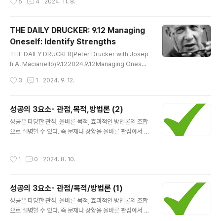
5
4
2024. 11. 8.
고 사람들과 함께 해..
지만 그 지뢰를 극복하는 과정 자체가 우리를 더 강하게 만
들며, 역설적으로 우리는 지뢰를 통해 많은 것을 배울 수 있
다. 때때로 지뢰를 밟는 것은 우리의 발걸음을 조정하고, 우
THE DAILY DRUCKER: 9.12 Managing
리가 진정으로 추구해야 할 목표를 다시 생각하게 만드는
Oneself: Identify Strengths
기회가 된다.로켓은 우리를 앞으로 나가게 하는 원동력이
글 내용
다. 그것은 열정, 목표, 그리고 성취감에서 나오는 추진력이
THE DAILY DRUCKER(Peter Drucker with Josep
다. 로켓은 단순한 동기 이상으로 우리를 위로 끌어올리고
h A. Maciariello)9.122024.9.12Managing Onesel
새로운 차원으로 도약하게 만든다. 때로는 한순간의 성취
f: Identify Strengths It takes far less energy to m
작성시간
3
1
2024. 9. 12.
나 누군가의 격려 한마디가 로켓..
ove from first-rate performance to excellence t
han it does to move from incompetence to med
iocrity.우수한 성과에서 탁월한 성과로 이동하는 일이 무
성공의 3요소- 관점,목적,방법론 (2)
능함에서 평범함으로 이동하는 일보다 훨씬 더 쉬운 일이
글 내용
성공은 타당한 관점, 올바른 목적, 효과적인 방법론의 조합
다.피드백 분석을 사용하여 자신의 강점을 파악하는 방법
으로 설명할 수 있다. 즉 문제나 상황을 올바른 관점에서 제
을 배울 수 있다. 피드백분석은 주요 결정과 주요 행동계획
대로 이해하고, 올바른 목적을 설정했으며, 효과적으로 문
을 예상하는 결과와 함께 모두 기록하는 간단한 프로세스
제를 해결하는 방법론을 실현한 결과이다. 빛의 삼원색이
이다. 9개월에서 12개..
작성시간
1
0
2024. 8. 10.
빨강, 파랑, 노랑이라면 관점, 목적, 방법론은 성공의 3요소
이다. 성공한 사람들의 관점, 목적, 방법론성공은 타당한 관
점, 올바른 목적, 효과적인 방법론의 조합이다. 그렇다면
성공의 3요소- 관점/목적/방법론 (1)
성공한 사람들의 성공을 관점, 목적, 방법론으로 설명할 수
글 내용
있다. 각 요소를 통해 그들의 성공이 왜 '성공인가'를 이해
성공은 타당한 관점, 올바른 목적, 효과적인 방법론의 조합
할 수 있다. 1. 관점 (Perspective): 성공한 사람들은 대
으로 설명할 수 있다. 즉 문제나 상황을 올바른 관점에서 제
개 독특하고 긍정적인 관점을 가지고 있다. 그들은 기회
대로 이해하고, 올바른 목적을 설정했으며, 효과적으로 문