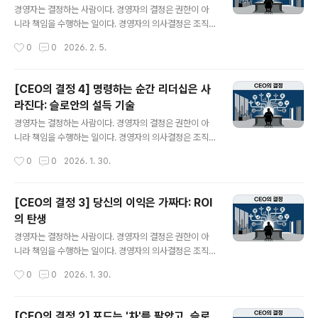
존'만이 유일한 목표가 된다.비즈니스 환경이 송두리째 바
경영자는 결정하는 사람이다. 경영자의 결정은 권한이 아
뀌는 '전략적 변곡점(Strategic Inflection Point)' 앞에
니라 책임을 수행하는 일이다. 경영자의 의사결정은 조직
서, 과거의 성공 방식에 집착하는 기업은 반드시 도태된다.
의 생존과 성장에 중대한 영향력을 미치기 때문이다.경영
작성시간
0
0
2026. 2. 5.
1980년대 중반, 메모리 반도체의 제왕이었던 인텔은 바로
자는 어떤 결정을 해야 하고 또한 어떻게 결정을 내려야 하
이 절체절명의 위..
는가?경영자의 실제 의사결정을 통해 올바른 원리와 원칙
을 찾아 본다."경영은 철저한 생산공정이다"관리자의 시간
[CEO의 결정 4] 명령하는 순간 리더십은 사
은 회사의 자본이다: 인텔 앤디 그로브가 밝힌 '고출력 경
라진다: 슬로안의 설득 기술
영'의 비밀당신은 '바쁜 관리자'인가, 아니면 '성과를 내는
글 내용
경영자'인가?많은 경영자들이 아침부터 밤까지 회의에 시
경영자는 결정하는 사람이다. 경영자의 결정은 권한이 아
달리고 이메일에 파묻혀 지내지만, 정작 조직 전체의 생산
니라 책임을 수행하는 일이다. 경영자의 의사결정은 조직
성을 얼마나 높였는지를 자문하게 되면 명확하게 답변하지
의 생존과 성장에 중대한 영향력을 미치기 때문이다.경영
작성시간
0
0
2026. 1. 30.
못한다.1983년, 실리콘밸리의 파이어니어였던 인텔의 CE
자는 어떤 결정을 해야 하고 또한 어떻게 결정을 내려야 하
O 앤디 그로브(Andy Grove)는 그의 ..
는가?경영자의 실제 의사결정을 통해 올바른 원리와 원칙
을 찾아 본다."나는 명령하지 않는다. 내 생각을 팔 뿐이다.
[CEO의 결정 3] 당신의 이익은 가짜다: ROI
(I never give orders. I sell my ideas.)"알프레드 슬
의 탄생
로안이 남긴 이 말은 리더십의 본질을 꿰뚫는다. 많은 경영
글 내용
자가 직함이 주는 권한(Authority)을 리더십으로 착각한
경영자는 결정하는 사람이다. 경영자의 결정은 권한이 아
다. "내가 지시하면 그대로 해 " 라는 식의 지시는 쉽다. 하
니라 책임을 수행하는 일이다. 경영자의 의사결정은 조직
지만 대부분, 결과는 판단 없는 복종 아니면 유능한 인재의
의 생존과 성장에 중대한 영향력을 미치기 때문이다.경영
작성시간
0
0
2026. 1. 30.
이탈뿐이다.1920년대 거대 자동차기업인 GM에는 '천재..
자는 어떤 결정을 해야 하고 또한 어떻게 결정을 내려야 하
는가?경영자의 실제 의사결정을 통해 올바른 원리와 원칙
을 찾아 본다."이익은 의견(Opinion)이고, 현금은 사실(Fa
[CEO의 결정 2] 포드는 '차'를 팔았고, 슬로