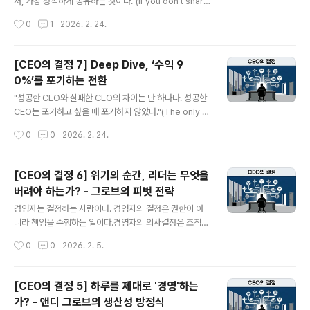
저, 가장 정직하게 공유하는 것이다."(If you don't share
만드는 배우의 성공방정식을 아는가. 무대와 시나리오를
the bad news with your people, you'll never sol
작성시간
0
1
2026. 2. 24.
이해하고 ..
ve the problems.) 비즈니스 세계에서 '피벗(Pivot)'은
흔히 유연한 전략의 하나로 묘사된다. 하지만 조직 전체에
대해 책임을 가진 경영자에게 피벗은 자신의 팔다리를 자
[CEO의 결정 7] Deep Dive, ‘수익 9
르고 심장만 들고뛰는 사투에 가깝다. 이런 전환의 의사결
0%’를 포기하는 전환
정은 고통이 없는 행복한 결정과는 거리가 멀다. 실리콘밸
글 내용
리의 전설적인 벤처캐피털리스트 벤 호로위츠(Ben Horo
"성공한 CEO와 실패한 CEO의 차이는 단 하나다. 성공한
witz)가 라우드클라우드(Loudcloud) CEO 시절 내렸던
CEO는 포기하고 싶을 때 포기하지 않았다."(The only th
결정은 리더십이 마주해야만 하는 결정의 무게를 보여준
ing that distinguishes a successful CEO from an
작성시간
0
0
2026. 2. 24.
다. 그리고 인사결정은 가치..
unsuccessful one is that the successful ones di
dn't quit when things got tough.) 비즈니스 세계에서
‘피벗(Pivot)’이라는 단어는 유연성의 상징으로 사용된다.
[CEO의 결정 6] 위기의 순간, 리더는 무엇을
하지만 벤 호로위츠에게 이것은 자신의 팔다리를 자르고
버려야 하는가? - 그로브의 피벗 전략
심장만 들고뛰어야 하는 처절한 사투였다. 그가 쓴 저서
글 내용
『하드씽』에 기술한 ‘라우드클라우드(Loudcloud)의 옵스
경영자는 결정하는 사람이다. 경영자의 결정은 권한이 아
웨어(Opsware) 전환’ 케이스를 통해, 위기 상황에서 피
니라 책임을 수행하는 일이다.경영자의 의사결정은 조직의
봇 결정의 무게를 견디는 의사결정을 살펴본다..
생존과 성장에 중대한 영향력을 미치기 때문이다.경영자는
작성시간
0
0
2026. 2. 5.
어떤 결정을 해야 하고 또한 어떻게 결정을 내려야 하는가?
경영자의 실제 의사결정을 통해 올바른 원리와 원칙을 찾
아 본다.회전문 테스트를 통과하라: 인텔을 구한 앤디 그로
[CEO의 결정 5] 하루를 제대로 '경영'하는
브의 '전략적 편집증'평화로운 시기에는 효율성이 미덕이
가? - 앤디 그로브의 생산성 방정식
지만, 거대한 파도가 몰아치는 전시(Wartime)에는 '생
글 내용