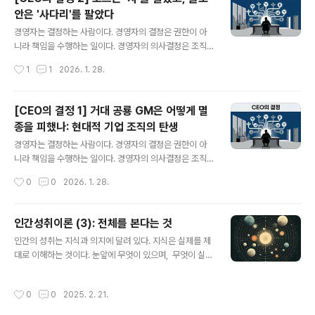
ct)이다." 경영 현장에서 자주 사용하는 말이다, 1920년
안은 '사다리'를 팔았다
이전에는 이 개념이 알려지지 않았다. 당시 기업들은 '많이
글 내용
만들어서 많이 팔면' 성공한다고 믿었다. 매출이 왕이었다.
경영자는 결정하는 사람이다. 경영자의 결정은 권한이 아
그런데 제너럴 모터스(GM)는 이 믿음 때문에 파산할 뻔했
니라 책임을 수행하는 일이다. 경영자의 의사결정은 조직
다. 장부상으로는 이익이 나고 있는데, 통장에는 돈이 없었
의 생존과 성장에 중대한 영향력을 미치기 때문이다.경영
작성시간
1
1
2026. 1. 28.
다. 소위 '흑자 부도'라는 위기에 처한 것이다.이번 은 CEO
자는 어떤 결정을 해야 하고 또한 어떻게 결정을 내려야 하
였던 알프레드 슬로..
는가?경영자의 실제 의사결정을 통해 올바른 원리와 원칙
을 찾아 본다."고객은 어떤 색상의 차든 가질 수 있다. 단,
[CEO의 결정 1] 거대 공룡 GM은 어떻게 멸
그것이 검은색(Black)이기만 한다면." - 헨리 포드오만하
종을 피했나: 현대적 기업 조직의 탄생
게 들리는 이 말은 1920년대 미국 자동차기업 포드의 자
글 내용
신감이었다. 포드는 '모델 T'라는 단 하나의 차종으로 미국
경영자는 결정하는 사람이다. 경영자의 결정은 권한이 아
시장의 60%를 장악했다. 가격은 260달러. 당시 노동자가
니라 책임을 수행하는 일이다. 경영자의 의사결정은 조직
넉 달 치 월급을 모으면 살 수 있는 혁명적인 가격이었다.하
의 생존과 성장에 중대한 영향력을 미치기 때문이다.경영
작성시간
0
0
2026. 1. 28.
지만 영원한 제국은 없는 법이다. 이 철옹성을 무너뜨린 건
자는 어떤 결정을 해야 하고 또한 어떻게 결정을 내려야 하
더 싼 가격이 아니었..
는가?경영자의 실제 의사결정을 통해 올바른 원리와 원칙
을 찾아 본다."경영서를 단 한 권만 읽어야 한다면, 알프레
인간성취이론 (3): 전체를 본다는 것
드 슬로안의 을 읽겠다." - 빌 게이츠1920년대, 자동차 산
글 내용
인간의 성취는 지식과 의지에 달려 있다. 지식은 실제를 제
업은 현재의 AI 산업만큼이나 격동기였다. 당시 시장의 절
대로 이해하는 것이다. 눈앞에 무엇이 있으며, 무엇이 실제
대군주는 포드를 창업한 헨리 포드였다. 그는 모든 결정을
로 실현 가능하며, 어떤 과정을 거쳐 변화를 만들어 내는가
혼자 내리는 중앙집권적 독재로 효율성의 극단을 보여준
에 대한 앎이다. 이런 지식을 얻으려면 전체를 제대로 볼 수
창업가 경영자였다.반면에 제너럴 모터스(GM)는 파산 직
작성시간
0
0
2025. 2. 21.
있어야 한다. 전체를 본다는 것전체를 본다는 건 단순히 눈
전에 처해 있었다. 규모는 컸지만 제 몸도 가누지 못하는 비
앞에 보이는 조각이 아니라, 그 조각들이 모여 만드는 큰 그
효율적인 공룡이었다. 이때 최고경영자..