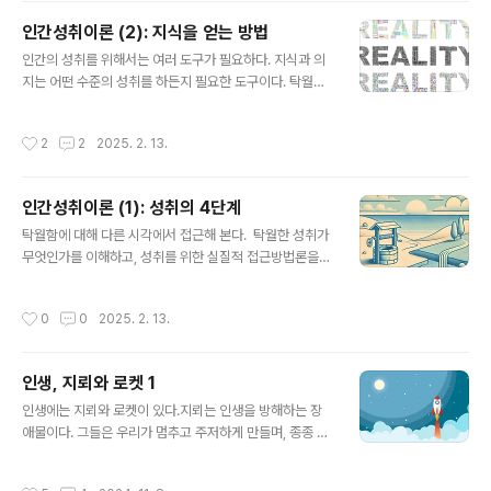
림을 이해하는 것이다.:1. 현상의 조화 이해하기 전체를 본
인간성취이론 (2): 지식을 얻는 방법
다는 건 개별 요소들이 어떻게 서로 연결되고 영향을 주는
글 내용
지 보는 것이다. 예를 들어, 나무 한 그루를 보는 게 아니라
인간의 성취를 위해서는 여러 도구가 필요하다. 지식과 의
숲 전체의 생태계를 보는 것이다. 나무가 자라는 토양, 물,
지는 어떤 수준의 성취를 하든지 필요한 도구이다. 탁월한
햇빛, 주변 동물들과의 상호작용 같은 것들이 전체를 이루
성취를 위해서는 그만큼 온전한 지식과 강한 의지가 필요
는 구성 요소라는 걸 깨닫는 일이다. 실제는 부분이 아니라
하다. 지식을 얻는 방법들1. 관찰에서 시작하라 지식을 얻
작성시간
2
2
2025. 2. 13.
전체 속에..
는 첫걸음은 주변을 관찰하는 것이다. 아리스토텔레스가
말했듯니 "모든 인간은 본능적으로 지식을 추구한다." 자
연, 사람, 상황을 깊이 관찰하면 진리를 깨닫는 단서들이 보
인간성취이론 (1): 성취의 4단계
인다. 세상의 패턴을 읽고 숨겨진 원리를 보는 것이다. 즉
글 내용
선입견이나 편견 없이 세상을 가만히 바라보는 순간이 지
탁월함에 대해 다른 시각에서 접근해 본다. 탁월한 성취가
식을 얻는 시작이다.2. 질문을 던져라 지식을 얻는 사람은
무엇인가를 이해하고, 성취를 위한 실질적 접근방법론을
끊임없이 질문을 던지는 사람이다. 소크라테스가 말한 대
구성해 본다. "인간의 성취에는 네 단계가 있다. 우물, 샘,
로, 지혜는 "나는 아무것도 모른다"는 사실을 인정하는 데
강, 바다. 우물은 자기를 먹여 살리고, 샘물은 마을을 적시
작성시간
0
0
2025. 2. 13.
서 출발한다. 의문을 품고 질문할수록..
며, 강이나 바다는 세상을 풍요롭게 한다.” 우물은 자신의
작은 꿈을 이루는 단계다. 예컨대, 원하는 대학에 입학하거
나 전문가로서 지식을 습득하고 기술을 익히는 것. 자신의
인생, 지뢰와 로켓 1
생각을 담은 책을 쓰는 것. 샘물은 그 꿈이 주변 사람들에게
글 내용
도 영향을 미치는 단계다. 가정의 생계를 해결하거나 지역
인생에는 지뢰와 로켓이 있다.지뢰는 인생을 방해하는 장
사회를 변화시키는 작은 프로젝트처럼. 강은 많은 사람을
애물이다. 그들은 우리가 멈추고 주저하게 만들며, 종종 예
풍요롭게 하는 큰 성취다. 사업을 통해 유용한 상품을 제공
상치 못한 순간에 나타나 우리를 좌절시킨다. 이 지뢰들은
하는 것, 지역사회의 중요한 문제를 해결하는 조직을 만들
실패, 실망, 그리고 두려움과 같은 감정을 갖게 만든다. 하
작성시간