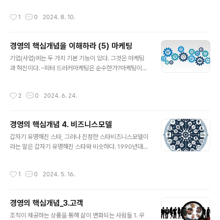
를 포착하는 능력, 도전 과제를 극복하려는 긍정적인 자세..
제를 해결하는 방법론을 실현한 결과이다. 빛의 삼원색이
작성시간
1
0
2024. 8. 10.
빨강, 파랑, 노랑이라면 관점, 목적, 방법론은 성공의 3요소
이다. 관점, 목적, 방법론1. 관점 (Perspective) 관점은 특
정한 상황이나 문제를 바라보는 주체의 시각을 의미한다.
경영의 핵심개념을 이해하라 (5) 마케팅
개인의 경험, 지식, 가치관 등에 의해 형성되며, 사안에 대
글 내용
한 해석과 이해에 영향을 미친다. 예를 들어, 환경 보호 관
기업(사업)에는 두 가지 기본 기능이 있다. 그것은 마케팅
점에서는 자연을 보존하는 것이 중요하다. 2. 목적 (Purp
과 혁신이다. –피터 드러커마케팅은 순수한가?마케팅이라
ose) 목적은 어떤 행동이나 과정이 지향하는 최종 목표
는 용어의 등장과 개념의 변화 속에는 산업 발전과 경영 발
나 의도를 말한다. 이는 개인이나 조직이 특정 행위를 통
전의 역사가 담겨 있다. 명확하게 고객을 위한 조직으로 등
작성시간
2
0
2024. 6. 24.
해..
장한 기업이 발전하면서 마케팅의 개념은 매우 중요한 위
치를 부여 받아 왔다. 그런데 많은 학자들과 전문가들이 마
케팅에 대해 다양한 이론을 주장하다 보니, 모든 것이 마케
경영의 핵심개념 4. 비즈니스모델
팅이라는 주장도 나오고, 고객을 붙잡는 전술과 책략이 마
글 내용
케팅이라는 회의적 비판도 적지 않게 펴져 있다. 마케팅
갑자기 유명해진 스타, 그러나 진정한 스타비즈니스모델이
에 담아야 하는 올바른 개념은 무엇일까? 마케팅은 조직
라는 말은 갑자기 유명해진 스타와 비슷하다. 1990년대
의 핵심기능이다. 모든 조직은 자신이 제공하는 상품(제품
말 인터넷이 등장하고 산업의 폭발적인 변화와 함께 신산
과 서비스)을 고객에게 전달함으로써 비로소 조직으로 일
업이 등장하면서 떠오른 말이지만 사실 사업의 시작부터
작성시간
1
0
2024. 5. 16.
한 것이다. 마케팅은 고객을 획득하고, 고객과 ..
비즈니스 모델은 존재해 왔다. 비즈니스모델은 조직이 어
떠한 가치를, 어떻게 만들어서, 결과를 만드는지(기업이라
면 돈을 버는지)에 관한 설명이기 때문이다.즉, 비즈니스모
경영의 핵심개념_3.고객
델은 기업의 목적과 실행을 연결하는 전반적인 활동의 체
글 내용
계를 말한다. 인터넷의 등장은 혁신적으로 사업모델을 구
조직이 제공하는 상품을 통해 삶이 변화되는 사람들 1. 우