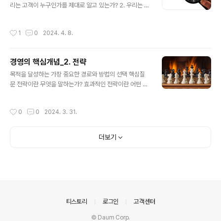
성하는 일을 쉽게 만들어 줬다. 특히 고객을 만나고, 고객에
리는 고객이 누구인가를 제대로 알고 있는가? 2. 우리는 고
게 기업을 알리고, 원재료를 소싱하는 과정을 거의 비용을
객이 바라는 가치를 제대로 충족시키고 있는가? 3. 우리는
들이지 않고 가능하도록 만들어 줬다. 이런 이유로 비즈니
고객과 어떤 관계를 맺어야 하는가? 맺고 싶은가? 4. 고객
작성시간
1
0
2024. 4. 8.
스모델 자체에 높은 관심이 기울어지고, 모델 자체..
을 중심에 둔 경영을 위해 무엇을 어떻게 실천할 것인가?
고객이라? 아마도 당신이 기업에서 일하고 있다면 이 글을
접하고는 ‘뭘 또 고객이야?”라고 생각할 지 모르겠다. 자연
경영의 핵심개념_2. 전략
스러운 반응이다. 기업은 고객을 대단히 중시한다. 고객을
글 내용
가볍게 여긴다고 말할 수 있는 기업은 없다. 그렇다면 기업
목적을 달성하는 가장 중요한 경로와 방법의 선택 핵심질
구성원들은 ‘고객’을 잘 알고 있다고 간주해야겠지만 그렇
문 전략이란 무엇을 말하는가? 효과적인 전략이란 어떤 전
지 않다. 당신은 진정으로 고객을 이해하고 있는가? 이 일
략을 의미하는가? 어떻게 효과적인 전략을 만들 수 있을
은 결코 쉽지 않다. 고객은 살아 있는 사람이고, 사람은 욕
까? 전략 수립과 실행을 위한 경영자의 과업은 무엇인가?
작성시간
0
0
2024. 3. 31.
구를 가진 총체로..
전략을 실행하는 조직역량을 어떻게 만들 수 있을까? 전
략? 당신은 영화를 어떻게 보는가? 필자는 넷플릭스 웹사
이트에서 영화와 드라마를. 한 달 몇십 불을 지불하고 원하
더보기
는 작품을 편한 시간에 본다. 내게 넷플릭스는 고마운 기업
이다. 이런 문화생활을 하게 된 지는 채 1년이 되지 않았다.
기억을 더듬어 보니 불과 십수 년 전에는 비디오와 DVD가
대세였다. 지금이야 케이블 TV와 인터넷방송이 넘치지만
그때는 그랬다. 필자도 금요일 밤이면 집 근처에 있는 대여
점에서 몇 시간을 가족과 즐겁게 보..
의안내
티스토리
로그인
고객센터
© Daum Corp.