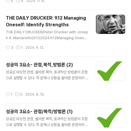
5
4
2024. 11. 8.
고 사람들과 함께 해..
지만 그 지뢰를 극복하는 과정 자체가 우리를 더 강하게 만
들며, 역설적으로 우리는 지뢰를 통해 많은 것을 배울 수 있
다. 때때로 지뢰를 밟는 것은 우리의 발걸음을 조정하고, 우
THE DAILY DRUCKER: 9.12 Managing
리가 진정으로 추구해야 할 목표를 다시 생각하게 만드는
Oneself: Identify Strengths
기회가 된다.로켓은 우리를 앞으로 나가게 하는 원동력이
글 내용
다. 그것은 열정, 목표, 그리고 성취감에서 나오는 추진력이
THE DAILY DRUCKER(Peter Drucker with Josep
다. 로켓은 단순한 동기 이상으로 우리를 위로 끌어올리고
h A. Maciariello)9.122024.9.12Managing Onesel
새로운 차원으로 도약하게 만든다. 때로는 한순간의 성취
f: Identify Strengths It takes far less energy to m
작성시간
3
1
2024. 9. 12.
나 누군가의 격려 한마디가 로켓..
ove from first-rate performance to excellence t
han it does to move from incompetence to med
iocrity.우수한 성과에서 탁월한 성과로 이동하는 일이 무
성공의 3요소- 관점,목적,방법론 (2)
능함에서 평범함으로 이동하는 일보다 훨씬 더 쉬운 일이
글 내용
성공은 타당한 관점, 올바른 목적, 효과적인 방법론의 조합
다.피드백 분석을 사용하여 자신의 강점을 파악하는 방법
으로 설명할 수 있다. 즉 문제나 상황을 올바른 관점에서 제
을 배울 수 있다. 피드백분석은 주요 결정과 주요 행동계획
대로 이해하고, 올바른 목적을 설정했으며, 효과적으로 문
을 예상하는 결과와 함께 모두 기록하는 간단한 프로세스
제를 해결하는 방법론을 실현한 결과이다. 빛의 삼원색이
이다. 9개월에서 12개..
작성시간
1
0
2024. 8. 10.
빨강, 파랑, 노랑이라면 관점, 목적, 방법론은 성공의 3요소
이다. 성공한 사람들의 관점, 목적, 방법론성공은 타당한 관
점, 올바른 목적, 효과적인 방법론의 조합이다. 그렇다면
성공의 3요소- 관점/목적/방법론 (1)
성공한 사람들의 성공을 관점, 목적, 방법론으로 설명할 수
글 내용
있다. 각 요소를 통해 그들의 성공이 왜 '성공인가'를 이해
성공은 타당한 관점, 올바른 목적, 효과적인 방법론의 조합
할 수 있다. 1. 관점 (Perspective): 성공한 사람들은 대
으로 설명할 수 있다. 즉 문제나 상황을 올바른 관점에서 제
개 독특하고 긍정적인 관점을 가지고 있다. 그들은 기회
대로 이해하고, 올바른 목적을 설정했으며, 효과적으로 문