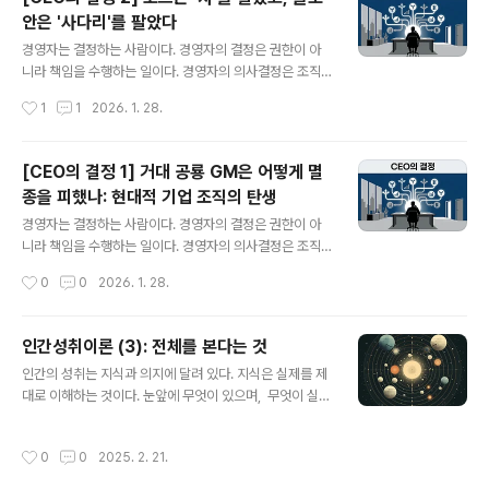
ct)이다." 경영 현장에서 자주 사용하는 말이다, 1920년
안은 '사다리'를 팔았다
이전에는 이 개념이 알려지지 않았다. 당시 기업들은 '많이
글 내용
만들어서 많이 팔면' 성공한다고 믿었다. 매출이 왕이었다.
경영자는 결정하는 사람이다. 경영자의 결정은 권한이 아
그런데 제너럴 모터스(GM)는 이 믿음 때문에 파산할 뻔했
니라 책임을 수행하는 일이다. 경영자의 의사결정은 조직
다. 장부상으로는 이익이 나고 있는데, 통장에는 돈이 없었
의 생존과 성장에 중대한 영향력을 미치기 때문이다.경영
작성시간
1
1
2026. 1. 28.
다. 소위 '흑자 부도'라는 위기에 처한 것이다.이번 은 CEO
자는 어떤 결정을 해야 하고 또한 어떻게 결정을 내려야 하
였던 알프레드 슬로..
는가?경영자의 실제 의사결정을 통해 올바른 원리와 원칙
을 찾아 본다."고객은 어떤 색상의 차든 가질 수 있다. 단,
[CEO의 결정 1] 거대 공룡 GM은 어떻게 멸
그것이 검은색(Black)이기만 한다면." - 헨리 포드오만하
종을 피했나: 현대적 기업 조직의 탄생
게 들리는 이 말은 1920년대 미국 자동차기업 포드의 자
글 내용
신감이었다. 포드는 '모델 T'라는 단 하나의 차종으로 미국
경영자는 결정하는 사람이다. 경영자의 결정은 권한이 아
시장의 60%를 장악했다. 가격은 260달러. 당시 노동자가
니라 책임을 수행하는 일이다. 경영자의 의사결정은 조직
넉 달 치 월급을 모으면 살 수 있는 혁명적인 가격이었다.하
의 생존과 성장에 중대한 영향력을 미치기 때문이다.경영
작성시간
0
0
2026. 1. 28.
지만 영원한 제국은 없는 법이다. 이 철옹성을 무너뜨린 건
자는 어떤 결정을 해야 하고 또한 어떻게 결정을 내려야 하
더 싼 가격이 아니었..
는가?경영자의 실제 의사결정을 통해 올바른 원리와 원칙
을 찾아 본다."경영서를 단 한 권만 읽어야 한다면, 알프레
인간성취이론 (3): 전체를 본다는 것
드 슬로안의 을 읽겠다." - 빌 게이츠1920년대, 자동차 산
글 내용
인간의 성취는 지식과 의지에 달려 있다. 지식은 실제를 제
업은 현재의 AI 산업만큼이나 격동기였다. 당시 시장의 절
대로 이해하는 것이다. 눈앞에 무엇이 있으며, 무엇이 실제
대군주는 포드를 창업한 헨리 포드였다. 그는 모든 결정을
로 실현 가능하며, 어떤 과정을 거쳐 변화를 만들어 내는가
혼자 내리는 중앙집권적 독재로 효율성의 극단을 보여준
에 대한 앎이다. 이런 지식을 얻으려면 전체를 제대로 볼 수
창업가 경영자였다.반면에 제너럴 모터스(GM)는 파산 직
작성시간
0
0
2025. 2. 21.
있어야 한다. 전체를 본다는 것전체를 본다는 건 단순히 눈
전에 처해 있었다. 규모는 컸지만 제 몸도 가누지 못하는 비
앞에 보이는 조각이 아니라, 그 조각들이 모여 만드는 큰 그
효율적인 공룡이었다. 이때 최고경영자..