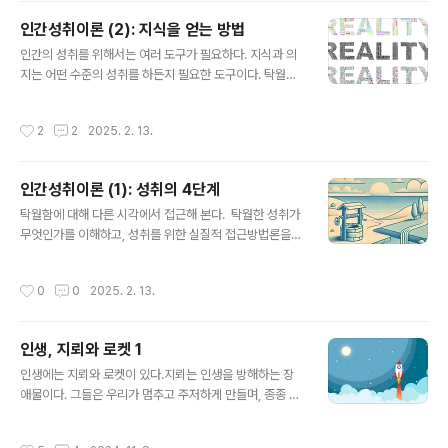
림을 이해하는 것이다.:1. 현상의 조화 이해하기 전체를 본
인간성취이론 (2): 지식을 얻는 방법
다는 건 개별 요소들이 어떻게 서로 연결되고 영향을 주는
글 내용
지 보는 것이다. 예를 들어, 나무 한 그루를 보는 게 아니라
인간의 성취를 위해서는 여러 도구가 필요하다. 지식과 의
숲 전체의 생태계를 보는 것이다. 나무가 자라는 토양, 물,
지는 어떤 수준의 성취를 하든지 필요한 도구이다. 탁월한
햇빛, 주변 동물들과의 상호작용 같은 것들이 전체를 이루
성취를 위해서는 그만큼 온전한 지식과 강한 의지가 필요
는 구성 요소라는 걸 깨닫는 일이다. 실제는 부분이 아니라
하다. 지식을 얻는 방법들1. 관찰에서 시작하라 지식을 얻
작성시간
2
2
2025. 2. 13.
전체 속에..
는 첫걸음은 주변을 관찰하는 것이다. 아리스토텔레스가
말했듯니 "모든 인간은 본능적으로 지식을 추구한다." 자
연, 사람, 상황을 깊이 관찰하면 진리를 깨닫는 단서들이 보
인간성취이론 (1): 성취의 4단계
인다. 세상의 패턴을 읽고 숨겨진 원리를 보는 것이다. 즉
글 내용
선입견이나 편견 없이 세상을 가만히 바라보는 순간이 지
탁월함에 대해 다른 시각에서 접근해 본다. 탁월한 성취가
식을 얻는 시작이다.2. 질문을 던져라 지식을 얻는 사람은
무엇인가를 이해하고, 성취를 위한 실질적 접근방법론을
끊임없이 질문을 던지는 사람이다. 소크라테스가 말한 대
구성해 본다. "인간의 성취에는 네 단계가 있다. 우물, 샘,
로, 지혜는 "나는 아무것도 모른다"는 사실을 인정하는 데
강, 바다. 우물은 자기를 먹여 살리고, 샘물은 마을을 적시
작성시간
0
0
2025. 2. 13.
서 출발한다. 의문을 품고 질문할수록..
며, 강이나 바다는 세상을 풍요롭게 한다.” 우물은 자신의
작은 꿈을 이루는 단계다. 예컨대, 원하는 대학에 입학하거
나 전문가로서 지식을 습득하고 기술을 익히는 것. 자신의
인생, 지뢰와 로켓 1
생각을 담은 책을 쓰는 것. 샘물은 그 꿈이 주변 사람들에게
글 내용
도 영향을 미치는 단계다. 가정의 생계를 해결하거나 지역
인생에는 지뢰와 로켓이 있다.지뢰는 인생을 방해하는 장
사회를 변화시키는 작은 프로젝트처럼. 강은 많은 사람을
애물이다. 그들은 우리가 멈추고 주저하게 만들며, 종종 예
풍요롭게 하는 큰 성취다. 사업을 통해 유용한 상품을 제공
상치 못한 순간에 나타나 우리를 좌절시킨다. 이 지뢰들은
하는 것, 지역사회의 중요한 문제를 해결하는 조직을 만들
실패, 실망, 그리고 두려움과 같은 감정을 갖게 만든다. 하
작성시간