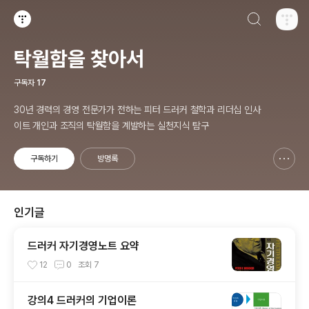
검색하기
티스토리
탁월함을 찾아서
구독자
17
30년 경력의 경영 전문가가 전하는 피터 드러커 철학과 리더십 인사
이트 개인과 조직의 탁월함을 계발하는 실천지식 탐구
구독하기
방명록
신고하기 레이어
열기
인기글
드러커 자기경영노트 요약
12
0
조회
7
강의4 드러커의 기업이론