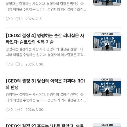
존'만이 유일한 목표가 된다.비즈니스 환경이 송두리째 바
경영자는 결정하는 사람이다. 경영자의 결정은 권한이 아
뀌는 '전략적 변곡점(Strategic Inflection Point)' 앞에
니라 책임을 수행하는 일이다. 경영자의 의사결정은 조직
서, 과거의 성공 방식에 집착하는 기업은 반드시 도태된다.
의 생존과 성장에 중대한 영향력을 미치기 때문이다.경영
작성시간
0
0
2026. 2. 5.
1980년대 중반, 메모리 반도체의 제왕이었던 인텔은 바로
자는 어떤 결정을 해야 하고 또한 어떻게 결정을 내려야 하
이 절체절명의 위..
는가?경영자의 실제 의사결정을 통해 올바른 원리와 원칙
을 찾아 본다."경영은 철저한 생산공정이다"관리자의 시간
[CEO의 결정 4] 명령하는 순간 리더십은 사
은 회사의 자본이다: 인텔 앤디 그로브가 밝힌 '고출력 경
라진다: 슬로안의 설득 기술
영'의 비밀당신은 '바쁜 관리자'인가, 아니면 '성과를 내는
글 내용
경영자'인가?많은 경영자들이 아침부터 밤까지 회의에 시
경영자는 결정하는 사람이다. 경영자의 결정은 권한이 아
달리고 이메일에 파묻혀 지내지만, 정작 조직 전체의 생산
니라 책임을 수행하는 일이다. 경영자의 의사결정은 조직
성을 얼마나 높였는지를 자문하게 되면 명확하게 답변하지
의 생존과 성장에 중대한 영향력을 미치기 때문이다.경영
작성시간
0
0
2026. 1. 30.
못한다.1983년, 실리콘밸리의 파이어니어였던 인텔의 CE
자는 어떤 결정을 해야 하고 또한 어떻게 결정을 내려야 하
O 앤디 그로브(Andy Grove)는 그의 ..
는가?경영자의 실제 의사결정을 통해 올바른 원리와 원칙
을 찾아 본다."나는 명령하지 않는다. 내 생각을 팔 뿐이다.
[CEO의 결정 3] 당신의 이익은 가짜다: ROI
(I never give orders. I sell my ideas.)"알프레드 슬
의 탄생
로안이 남긴 이 말은 리더십의 본질을 꿰뚫는다. 많은 경영
글 내용
자가 직함이 주는 권한(Authority)을 리더십으로 착각한
경영자는 결정하는 사람이다. 경영자의 결정은 권한이 아
다. "내가 지시하면 그대로 해 " 라는 식의 지시는 쉽다. 하
니라 책임을 수행하는 일이다. 경영자의 의사결정은 조직
지만 대부분, 결과는 판단 없는 복종 아니면 유능한 인재의
의 생존과 성장에 중대한 영향력을 미치기 때문이다.경영
작성시간
0
0
2026. 1. 30.
이탈뿐이다.1920년대 거대 자동차기업인 GM에는 '천재..
자는 어떤 결정을 해야 하고 또한 어떻게 결정을 내려야 하
는가?경영자의 실제 의사결정을 통해 올바른 원리와 원칙
을 찾아 본다."이익은 의견(Opinion)이고, 현금은 사실(Fa
[CEO의 결정 2] 포드는 '차'를 팔았고, 슬로