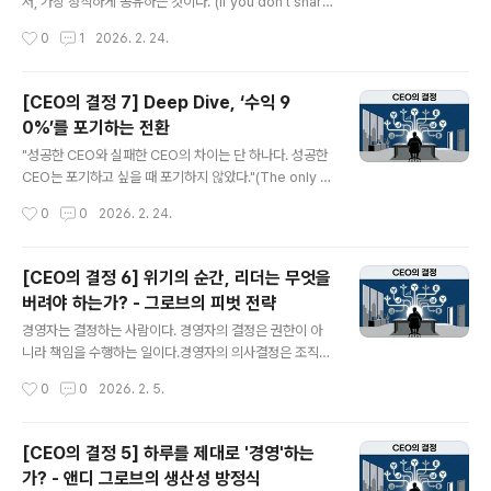
저, 가장 정직하게 공유하는 것이다."(If you don't share
만드는 배우의 성공방정식을 아는가. 무대와 시나리오를
the bad news with your people, you'll never sol
작성시간
0
1
2026. 2. 24.
이해하고 ..
ve the problems.) 비즈니스 세계에서 '피벗(Pivot)'은
흔히 유연한 전략의 하나로 묘사된다. 하지만 조직 전체에
대해 책임을 가진 경영자에게 피벗은 자신의 팔다리를 자
[CEO의 결정 7] Deep Dive, ‘수익 9
르고 심장만 들고뛰는 사투에 가깝다. 이런 전환의 의사결
0%’를 포기하는 전환
정은 고통이 없는 행복한 결정과는 거리가 멀다. 실리콘밸
글 내용
리의 전설적인 벤처캐피털리스트 벤 호로위츠(Ben Horo
"성공한 CEO와 실패한 CEO의 차이는 단 하나다. 성공한
witz)가 라우드클라우드(Loudcloud) CEO 시절 내렸던
CEO는 포기하고 싶을 때 포기하지 않았다."(The only th
결정은 리더십이 마주해야만 하는 결정의 무게를 보여준
ing that distinguishes a successful CEO from an
작성시간
0
0
2026. 2. 24.
다. 그리고 인사결정은 가치..
unsuccessful one is that the successful ones di
dn't quit when things got tough.) 비즈니스 세계에서
‘피벗(Pivot)’이라는 단어는 유연성의 상징으로 사용된다.
[CEO의 결정 6] 위기의 순간, 리더는 무엇을
하지만 벤 호로위츠에게 이것은 자신의 팔다리를 자르고
버려야 하는가? - 그로브의 피벗 전략
심장만 들고뛰어야 하는 처절한 사투였다. 그가 쓴 저서
글 내용
『하드씽』에 기술한 ‘라우드클라우드(Loudcloud)의 옵스
경영자는 결정하는 사람이다. 경영자의 결정은 권한이 아
웨어(Opsware) 전환’ 케이스를 통해, 위기 상황에서 피
니라 책임을 수행하는 일이다.경영자의 의사결정은 조직의
봇 결정의 무게를 견디는 의사결정을 살펴본다..
생존과 성장에 중대한 영향력을 미치기 때문이다.경영자는
작성시간
0
0
2026. 2. 5.
어떤 결정을 해야 하고 또한 어떻게 결정을 내려야 하는가?
경영자의 실제 의사결정을 통해 올바른 원리와 원칙을 찾
아 본다.회전문 테스트를 통과하라: 인텔을 구한 앤디 그로
[CEO의 결정 5] 하루를 제대로 '경영'하는
브의 '전략적 편집증'평화로운 시기에는 효율성이 미덕이
가? - 앤디 그로브의 생산성 방정식
지만, 거대한 파도가 몰아치는 전시(Wartime)에는 '생
글 내용