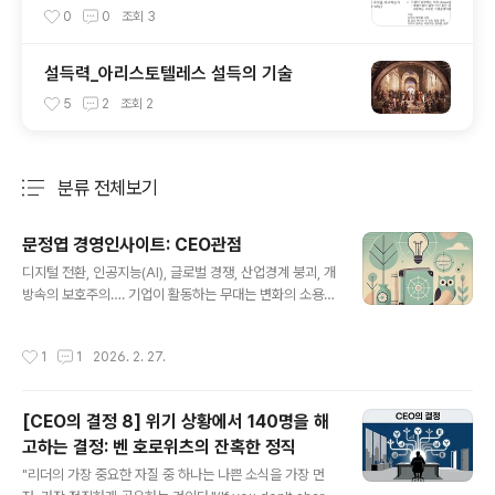
0
0
조회
3
설득력_아리스토텔레스 설득의 기술
5
2
조회
2
분류 전체보기
주요 글 목록
문정엽 경영인사이트: CEO관점
글 내용
디지털 전환, 인공지능(AI), 글로벌 경쟁, 산업경계 붕괴, 개
방속의 보호주의…. 기업이 활동하는 무대는 변화의 소용돌
이가 거세다. 이 속에서 경영은 늘 새로운 도전에 직면한다.
시대와 상황은 달라지지만, 경영이 수행하는 과업은 동일
작성시간
1
1
2026. 2. 27.
하다. 그것은 기업 목표를 효과적으로 달성하는 일을 지속
하는 것이다. 이 과업을 수행하는 최고 책임자는 CEO다.
CEO는 어깨에 짊어진 책임을 어떻게 더 잘 수행할 수 있을
[CEO의 결정 8] 위기 상황에서 140명을 해
까. 가장 중요한 일, 곧 RIGHT THING을 찾는 것이 출발
고하는 결정: 벤 호로위츠의 잔혹한 정직
점이다. 올바른 과업을 찾고, 그 과업을 수행하는 항로를 찾
글 내용
는 것이다. 이번에 연재를 시작하는 ‘경영인사이트:CEO의
"리더의 가장 중요한 자질 중 하나는 나쁜 소식을 가장 먼
관점’은 CEO에게 올바른 관점을 제시한다. 뛰어난 작품을