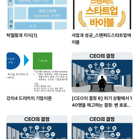
탁월함과 지식(1)
사업과 성공_스탠퍼드스타트업바
이블
강의4 드러커의 기업이론
[CEO의 결정 8] 위기 상황에서 1
40명을 해고하는 결정: 벤 호로위
츠의 잔혹한 정직