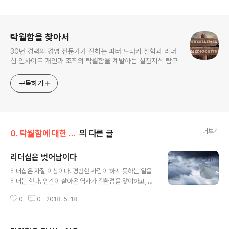
로그 정보
탁월함을 찾아서
30년 경력의 경영 전문가가 전하는 피터 드러커 철학과 리더
십 인사이트 개인과 조직의 탁월함을 계발하는 실천지식 탐구
구독하기
더보기
0. 탁월함에 대한 생각
의 다른 글
리더십은 벗어남이다
글 내용
리더십은 자질 이상이다. 평범한 사람이 하지 못하는 일을
리더는 한다. 인간이 살아온 역사가 전환점을 맞이하고, 진
보해 온 것은 탁월한 리더와 이를 따르는 단합된 사람들의
0
0
2018. 5. 18.
노력에 빚을 지고 있다. 리더십은 개인의 발전과 함께 사회
가 필요로 하는 중요한 자산이다. 그러하면 리더십이란 어
떤 것일까? 20세기를 들춰 보자. 2차 세계대전은 유럽 국