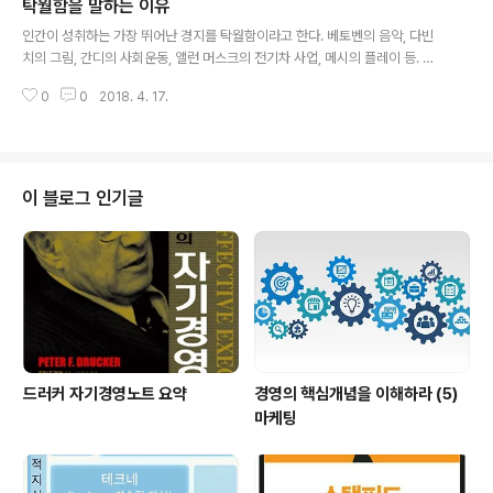
탁월함을 말하는 이유
가의 전쟁으로 시작해서 전 세계가 관여한 비극이었다. 두
글 내용
명의 유럽인이 무대 중앙에 있었다. 한 사람은 그 이념과 정
인간이 성취하는 가장 뛰어난 경지를 탁월함이라고 한다. 베토벤의 음악, 다빈
체를 이해하기 어려운 전체주의를 대표한 독일의 히틀러였
치의 그림, 간디의 사회운동, 앨런 머스크의 전기차 사업, 메시의 플레이 등. 이
고 또 한 사람은 70세가 넘어 민주주의 국가를 대표하는
탁월함을 생각하는 이유를 말하고 싶다. 탁월함은 인간이 살아가는 삶의 실제이
책임을 맡은 영국의 처칠이었다. 처칠은 대단한 리더였다.
0
0
2018. 4. 17.
면서, 또한 많은 사람들의 삶을 향상시키는 원천이다. 인간이 활동하는 모든 분
그는 민주주의 국가가 굳게 믿는 신념을 대변했고, 국가의
야에는 한계라고 생각했던 수준을 넘어서는 드문 성취에 도달하는 소수의 사람
이해관계를 넘어서 유럽 국가..
들이 있어 왔다. 음악 분야를 보자. 모짜르트나 베토벤은 수 백년을 넘어선 현재
까지도 감동을 주는 뛰어난 예술적 업적을 성취했다. 현대인은 이들이 만든 음
악을 들으면서 오늘날에도 깊은 예술적 감동을 향유한다. 다른 분야도 마찬가지
이 블로그 인기글
다. 경제분야 뛰어난 기업가들이 이룩한 성취는 많은 사람들의 물질생활에 풍요
를 더해주었다. 탁월함은 ..
드러커 자기경영노트 요약
경영의 핵심개념을 이해하라 (5)
마케팅