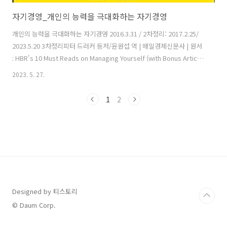
자기경영_개인의 능력을 극대화하는 자기경영
개인의 능력을 극대화하는 자기경영 2016.3.31 / 2차정리: 2017.2.25/
2023.5.20 3차정리피터 드러커 등저/윤원섭 역 | 매일경제신문사 | 원서
: HBR's 10 Must Reads on Managing Yourself (with Bonus Article
"How Will You Measure Your Life?하버드비즈니스리뷰에 실린 자기
2023. 5. 27.
경영 또는 리더십에 관한 글을 모은 책이다. 초점은 리더로서의 올바른
삶을 위한 원칙과 행동에 대한 지침들이다. 10개의 글이 있다. 자기를 관
1
2
리하는 것이 리더의 첫 번째 덕목이라는 점에서 주제는 동일하다. 자기관
리를 무엇으로부터 시작할 것인가에 대한 다른 접근방법을 다루고 있다.
드러커는 '자기에 관한 이해'를 중요하게 제시하고(Lesson..
Designed by 티스토리
© Daum Corp.