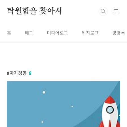
본문 바로가기
탁월함을 찾아서
홈
태그
미디어로그
위치로그
방명록
자기경영
8