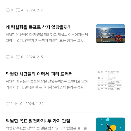
지식이 다르기 때문이다. 즉, 탁월한 성취는 그만큼의 지식
개념이 있다. 당신이 학생이거나 노동자이거나 상관없이,
작성시간
0
4
2024. 2. 7.
과 행동이 결합한 결과이다. 둘째..
당신은 당신이 자유롭게 삶을 선택할 수 있고 또 이는 어떠
한 이유로도 침해될 수 없는 권리라고 생각할 것이다. 그런
데, 우리가 18세기에 태어났다면 이 스크립트는 아직 확실
왜 탁월함을 목표로 삼지 않았을까?
하지 않았다. 대부분의 사람들은 자유롭지 않았고, 신분, 직
글 내용
업 거주지에서 자유로운 선택을 할 수 없었다. 그러나 이제
탁월함은 선택이다 자연을 제외하고 저절로 이루어지는 탁
는 자유와 평등이 현재까지는 인간이 누려야 하는 마땅한
월함은 없다. 인류가 지금까지 이룩한 모든 성취는 그것을
권리라는 생각을 당신은 믿고 있다. 그러나 우리에게 주어
이루기로 선택한 사람들 덕분이다. 미켈란젤로가 시스티나
진 스크립트는 항상 올바른 것만은 아니다. 성공에 대한 스
성당벽화를 그릴 때 그는 최선을 넘어 극한의 경지까지 자
작성시간
0
0
2024. 2. 5.
크립트를 생각해 보자. ..
신을 몰아붙였다. 비발디가 80이 넘어 이전에는 작곡하지
않았던 새로운 유형의 오페라 를 만든 일은 자신이 이룩한
성취에서 한 걸음 더 나가기 위해 노력한 결과다. 모든 발견
탁월한 사람들의 이력서_피터 드러커
과 발명에서 탁월함은 선택이고 지향점이었다. 탁월함은
글 내용
가장 먼저 탁월함을 목표로 삼는 선택에서 출발한다. 그런
탁월한 사람들은 특별한 삶을 살았을까? 꼭 그렇다고 말하
데 모든 사람이 탁월하지는 않고 탁월한 성취를 달성한 사
기는 어렵다. 일생을 한 분야에서 일하면서 놀라운 성취를
람은 소수다. 이 사실을 재능과 자원이 많고 적다는 이유로
이룬 사람들도 있고, 남들이 보기에 특별하지 않은 인생 경
설명한다면, 이는 빈곤한 설명이다. 목표를 선택할 때 재능
로를 살아간 사람들도 있다. 그럼에도 통상적인 삶의 경로
작성시간
1
0
2024. 1. 24.
과 자원에 대한 평가는 절대적 이유가..
를 벗어나 특별한 삶의 영역에서 경로를 선택한 사람들이
제법 있다. 탁월한 성취란 당 시대의 한계를 극복하는 성취
라는 점에서 스스로 삶의 경로와 영역을 선택한다는 점이
탁월한 목표 발견하기: 두 가지 관점
있음을 드러낸다. 피터 드러커 Peter F. Drucker(1909
글 내용
~2005) 피터 드러커(Peter F. Drucker)는 경영 분야에
탁월한 목표를 선택하는 일은 쉽지 않다. 탁월함은 놀라울