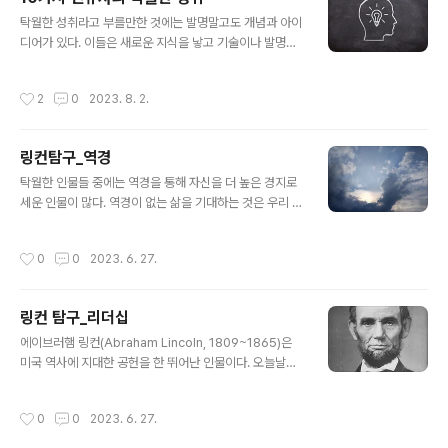
몫이다. 어떤 삶을 살아가느냐는 자신의 의지와 행동에 달
글 내용
려 있고, 자신이 지향하는 목적과 의미에 따라 살아갈 영역
탁월한 성취라고 부를만한 것에는 발명말고도 개념과 아이
을 정하고 일을 정하고 관계할 사람을 정하게 된다. 성취는
디어가 있다. 이들은 새로운 지식을 낳고 기술이나 발명품
자신이 선택한 삶의 영역과 일에서 얻는 결과물이다. 그래
으로 전환되기에 어쩌면 유형의 발명품이나 물리적 실체보
서 성취는 삶과도 같다. 최고로 원하는 바람을 얻는 것이 행
다도 근본적으로 탁월한 성취라고 부를 수 있다. 다음은 ch
작성시간
2
0
2023. 8. 2.
복이라고 한다면 , 결국 성취는 행복한..
atGPT(2023.8.2)에 "개념과 아이디어로서 인류사에 중
대한 영향을 미친 탁월한 성취나 진보는 어떤 것일까?"라
는 질문에 대한 답변이다. 이것들이 인류가 지금까지 이룩
링컨탐구_역경
한 가장 중요한 지식이라고 단정하기는 어렵지만, 인류의
글 내용
생활에 중대한 영향을 미친 지식임에는 틀림없다. 또한 현
탁월한 인물들 중에는 역경을 통해 자신을 더 높은 경지로
재도 계속 지식 축적과 실험이 이루어지고 있으며, 이를 통
세운 인물이 많다. 역경이 없는 삶을 기대하는 것은 우리 인
해 미래 사회와 인류의 삶에 큰 변화를 불러올 것으로 예측
간에게는 자연스러운 소망이지만 삶에서 역경을 피할 수는
할 수 있다. 우주 탐사: 화성에 착륙하는 로버, 먼 천체에 탐
없다. 가난, 상실, 배신, 큰 실패 등 다양한 유형의 역경이 있
작성시간
0
0
2023. 6. 27.
사선을 보내는 등 우주 탐사의..
고, 이 역경을 어떻게 대하고 극복하는 가는 삶의 경계와 내
용을 크게 정하게 된다. 가장 위대한 대통령으로 존경받는
미국 에이브러햄 링컨은 어떤 역경을 마주했고 어떻게 극
링컨 탐구_리더십
복했을까? 링컨은 평생 동안 수많은 역경에 직면했고 놀라
글 내용
운 강인함으로 그것을 극복했다. Lincoln의 초기 생애는
에이브러햄 링컨(Abraham Lincoln, 1809~1865)은
빈곤과 정규 교육에 대한 제한적인 접근으로 특징지을 수
미국 역사에 지대한 공헌을 한 뛰어난 인물이다. 오늘날까
있다. 켄터키의 보잘것없는 배경에서 태어난 그는 경제적
지도 가장 위대한 미국 대통령으로 존경받는 인물이다. 그
어려움에 직면했고 배움과 개인적인 성장의 기회를 얻을
의 탁월성을 탐구한다. Lincoln에게서 주목할만한 탁월함
작성시간
0
0
2023. 6. 27.
수 없었다. 그러나 링컨은..
은 그의 놀라운 리더십 능력이다. 그는 다른 사람들에게 영
감을 주고 동기를 부여하는 카리스마 넘치는 존재감을 발