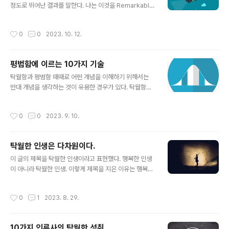
서 가장 큰 영향력을 미친 탁월한 사상가이다. 그는 조직이
정도로 뛰어난 결과를 말한다. 나는 이것을 Remarkably
목표를 달성하는 이론과 실천지식을 체계화했고, 학문으로
Excellent Result라고 표현한다. 가장 높은 곳이며, 가장
서 경영학의 체계를 세운 사람으로 평가받는다 드러커는
깊은 곳이며, 가장 넓은 것이다. 이런 탁월함을 성취하는 길
작성시간
0
0
2023. 10. 12.
경영을 포함하여..
은 가장 먼저 탁월함에 이르겠다는 결심에서 시작한다. 곧
탁월함을 목적지로, 목표로 선택하는 행위다. 그런데, 평범
함을 넘어서는 탁월함을 목표로 삼는 것은 쉬운 일이 아니
평범함에 이르는 10가지 기술
다. 지금 놀라울 정로도 훌륭한 결과를 상상해 보라. 당신이
글 내용
세계를 놀라게 할 무엇인가를 만들겠다고 선언해 보라. 그
탁월함과 평범함 때때로 어떤 개념을 이해하기 위해서는
선언에 힘이 느껴지는가? 당신의 심장이 뛰면서 그것을 성
반대 개념을 생각하는 것이 유용한 경우가 있다. 탁월함이
취하고 싶다는 열망이 끓어 오르는가? 혹은 설렘이나 흥분
라는 개념을 이 방식으로 생각해 본다. 탁월함의 반대는 평
이 느껴지는가? 아니면, 부담감으로 마음이 무거운가? 우
범함이다. 물론 평범함에도 못 미치는 상태는 가능하고, 이
작성시간
0
0
2023. 9. 10.
리는 모두..
를 비천함으로 표현할 수도 있다. 그렇지만 탁월함은 '대단
히 뛰어난 수준, 결과, 성과'라는 의미가 이 말에 담긴 핵심
적 의미라는 점에서, 그리고 대다수 사람이 성취하는 수준
탁월한 인생은 다차원이다.
은 평범함이라는 점에서 평범함을 반대 개념으로 생각해도
글 내용
오롯이 틀린 생각은 아니다. 이렇게 우리는 결과를 기준으
이 글의 제목을 탁월한 인생이라고 표현했다. 행복한 인생
로 탁월함과 평범함을 구분할 수 있다. 그런데 탁월함과 평
이 아니라 탁월한 인생. 이렇게 제목을 지은 이유는 행복한
범함이 나눠지는 경계는 꼭 결과만이 아니다. 왜냐하면 탁
인생에 대한 하나의 대답으로서 탁월한 성취가 있는 인생
월함과 평범함이란 자연 상태가 아니라 인간의 의지와 행
이 가능하다고 생각하기 때문이다. 성취는 자신에게 주어
작성시간
0
1
2023. 8. 29.
동이 만든 결과이기 때문이다. 그래서 ..
진 재능과 스스로 노력해서 획득한 능력으로 이루는 결과
물이다. 자신을 사용해서 만든 삶의 결과물이라는 뜻이다.
누구나 삶을 시작하지만 어떤 삶을 사느냐는 결국 자신의
10가지 인류사의 탁월한 성취