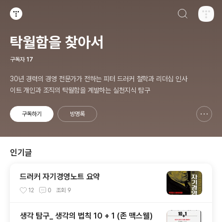
검색하기
티스토리
탁월함을 찾아서
구독자
17
30년 경력의 경영 전문가가 전하는 피터 드러커 철학과 리더십 인사
이트 개인과 조직의 탁월함을 계발하는 실천지식 탐구
구독하기
방명록
신고하기 레이어
열기
인기글
드러커 자기경영노트 요약
12
0
조회
9
생각 탐구_ 생각의 법칙 10 + 1 (존 맥스웰)