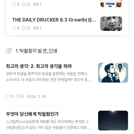
5
0
조회
1
THE DAILY DRUCKER 8.3 Growth(성
장)
0
0
조회
1
1. 탁월함의 발견_인생
분류 전체보기
주요 글 목록
최고의 생각: 2. 최고의 생각을 하라
글 내용
모두가 성공을 꿈꾸지만 성공을 실현하는 사람은 언제나
소수이다. 이 사실이 의미하는 것은 무엇일까? 여기서 성공
이란 탁월한 가치를 가진 성취를 얻는 것으로 다음과 같이
정의하자: 개인이 원하는 삶을 살도록 돕는 변화, 개인의 완
작성시간
0
0
2024. 2. 19.
성, 조직이 추구하는 목적을 실현하는 것, 사회가 보다 인간
적이고 자유롭고 풍요로워지는 것. 첫째, 성공은 탁월한 성
취를 실현한 결과이다. 탁월한 성취는 보통의 아이디어, 보
무엇이 당신에게 탁월함인가
통의 노력으로 실현할 수 있는 것이 아니다. 냇물을 건너는
글 내용
일은 뗏목이면 충분하지만, 대서양을 건너려면 최소한 증
스크립트(script)현대 사회를 사는 우리에게는 주어진 스
기기관선은 되어야 한다. 뗏목과 증기기관선은 모두 바다
크립트(원고)가 있다. 이미 많은 사람들이 인정하고 따르는
를 항해하는 물건이지만 본질적으로 다르다. 그것에 담긴
가치, 신념, 믿음을 말한다. 예를 들어 자유와 평등이라는