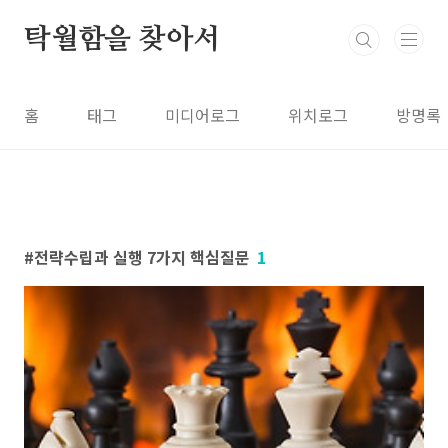
본문 바로가기
탁월함을 찾아서
홈
태그
미디어로그
위치로그
방명록
전략수립과 실행 7가지 핵심질문
1