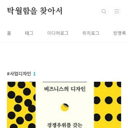
본문 바로가기
탁월함을 찾아서
홈
태그
미디어로그
위치로그
방명록
사업디자인
1