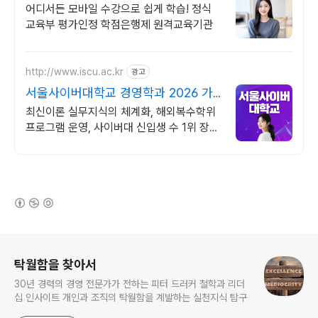
상담가능!
어디서든 모바일 수강으로 쉽게 학습! 정식
교육부 평가인정 학점은행제 원격교육기관
http://www.iscu.ac.kr
광고
서울사이버대학교 경영학과 2026 가
을학기 신편입생
최신이론 실무지식의 체계화, 해외복수학위
프로그램 운영, 사이버대 신입생 수 1위 장학
금 지급 1위, 학사 석사 박사 온라인복수학위
까지
(새창열림)
로그 정보
탁월함을 찾아서
30년 경력의 경영 전문가가 전하는 피터 드러커 철학과 리더
십 인사이트 개인과 조직의 탁월함을 계발하는 실천지식 탐구