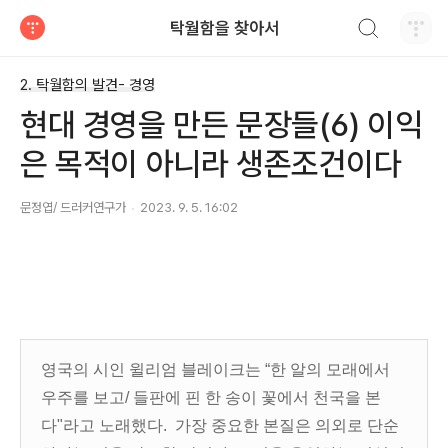
검색하기
탁월함을 찾아서
티스토리
2. 탁월함의 발견- 경영
현대 경영을 만든 문장들(6) 이익
은 목적이 아니라 생존조건이다
문정엽/ 드러커연구가
2023. 9. 5. 16:02
영국의 시인 윌리엄 블레이크는 “한 알의 모래에서
우주를 보고/ 들판에 핀 한 송이 꽃에서 천국을 본
다"라고 노래했다. 가장 중요한 본질은 의외로 단순