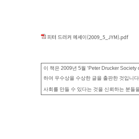
피터 드러커 에세이(2009_5_JYM).pdf
이
책은
2009
년
5
월
‘Peter Drucker Society 
하여
우수상을
수상한
글을
출판한
것입니
사회를
만들
수
있다는
것을
신뢰하는
분들