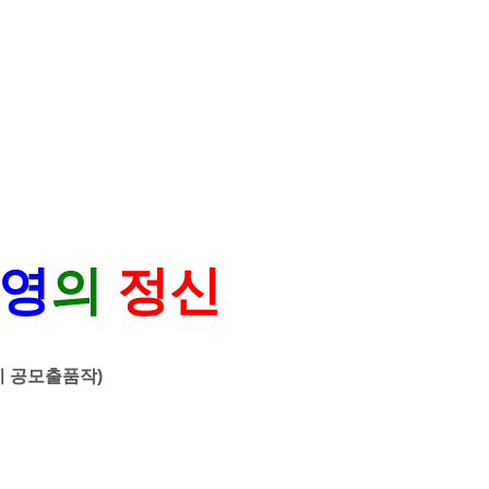
영
의
정신
이 공모출품작)