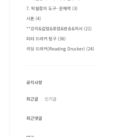
7. 탁월함의 도구- 문해력
(3)
시론
(4)
**강의&칼럼&포럼&방송&저서
(21)
피터 드러커 탐구
(36)
리딩 드러커(Reading Drucker)
(24)
공지사항
최근글
인기글
최근댓글