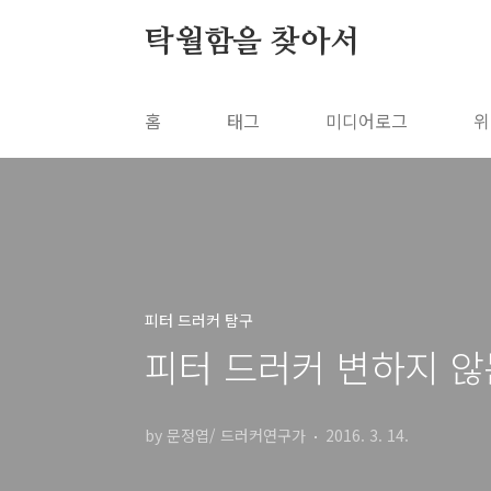
본문 바로가기
탁월함을 찾아서
홈
태그
미디어로그
위
피터 드러커 탐구
피터 드러커 변하지 않
by 문정엽/ 드러커연구가
2016. 3. 14.