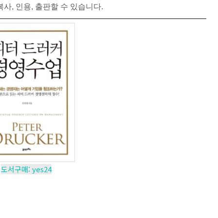
복사
,
인용
,
출판할
수
있습니다
.
도서구매: yes24