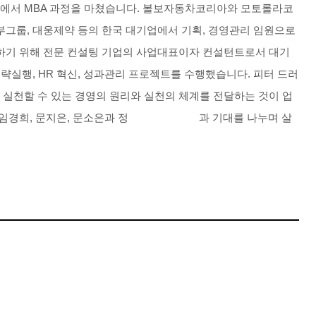
에서
MBA
과정을
마쳤습니다
.
볼보자동차코리아와
모토롤라코
부그룹
,
대웅제약
등의
한국
대기업에서
기획
,
경영관리
임원으로
하기
위해
전문
컨설팅
기업의
사업대표이자
컨설턴트로서
대기
전략실행
, HR
혁신
,
성과관리
프로젝트를
수행했습니다
.
피터
드러
실천할
수
있는
경영의
원리와
실천의
체계를
전달하는
것이
업
임경희
,
문지은
,
문소은
과
정 과
기대를
나누며
살