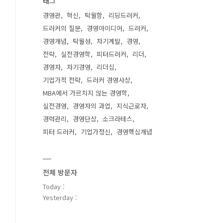
태그
경영관
혁신
탁월함
리딩드러커
드러커의 질문
경영아이디어
드러커
경영개념
탁월성
자기계발
경영
전략
실전경영학
피터드러커
리더
경영자
자기경영
리더십
기업가적 전략
드러커 경영사상
MBA에서 가르치지 않는 경영학
실전경영
경영자의 과업
지식근로자
경력관리
경영단상
소크라테스
피터 드러커
기업가정신
경영핵심개념
전체 방문자
Today :
Yesterday :