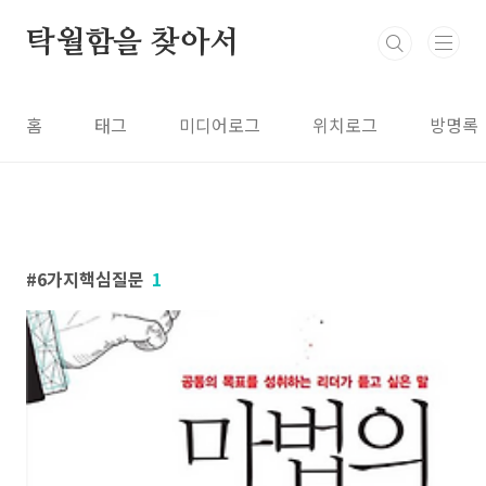
본문 바로가기
탁월함을 찾아서
홈
태그
미디어로그
위치로그
방명록
6가지핵심질문
1