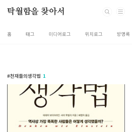
본문 바로가기
탁월함을 찾아서
홈
태그
미디어로그
위치로그
방명록
천재들의생각법
1