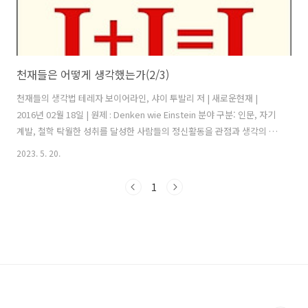
천재들은 어떻게 생각했는가(2/3)
천재들의 생각법 테레자 보이어라인, 샤이 투발리 저 | 새로운현재 |
2016년 02월 18일 | 원제 : Denken wie Einstein 분야 구분: 인문, 자기
계발, 철학 탁월한 성취를 달성한 사람들의 정신활동을 관점과 생각의 경
로로 설명하는 독특한 책. 이들의 공통점은 당시를 지배하던 신념이나 이
2023. 5. 20.
론에 도전하고 보다 포괄적이며 올바른 생각을 이끌어 냈다는 점이다.
2016.6월 1차독서, 2017.3.17 2차독서 전체 정리: 개요 탁월한 천재들의
1
내면, 특히 사고 과정을 설명한 책- 7명의 천재들을 소개하고, 그들의 업
적이 어떤 사고 과정을 거쳐 이루어졌는가를 설명한다. 7명의 인물은 다
음과 같다. 알베르트 아인슈타인 프리디리히 니체 바버라 매클린톡 지그
문트 프로이트 레오나르도 다빈치 소크라테..