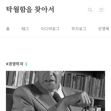
본문 바로가기
탁월함을 찾아서
홈
태그
미디어로그
위치로그
방명록
경영학자
1