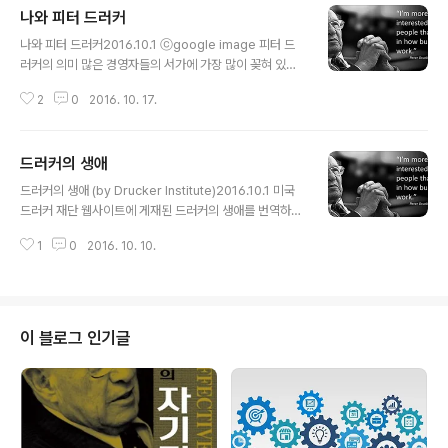
나와 피터 드러커
글 내용
나와 피터 드러커2016.10.1 ⓒgoogle image 피터 드
러커의 의미 많은 경영자들의 서가에 가장 많이 꽂혀 있는
책의 저자인 피터 드러커, 2005년 11월 세계가 경영학의
2
0
2016. 10. 17.
아버지로 불렀던 한 학자의 죽음을 전 세계의 리더와 경영
자, 그리고 39권에 이르는 그의 저작을 애독하는 많은 사
람들이 애도했다. 피터 드러커는 큰 숲과 같은 인물이었다.
드러커의 생애
나에게 피터 드러커는 어떤 의미일까? 경영학을 전공하고
글 내용
경영현장 에서 25년 이상을 지내면서 많은 경영자와 리더,
드러커의 생애 (by Drucker Institute)2016.10.1 미국
경영학의 대가를 만 났다. 그들의 경영사상과 행동으로부
드러커 재단 웹사이트에 게재된 드러커의 생애를 번역하여
터 소중한 아이디어와 통찰을 얻었던 나에게, 사실 그 중의
정리한 글이다. http://http://www.drucker.institute/a
한 사람인 드러커는 어떤 의미를 가지고 있는 것일까? 그들
1
0
2016. 10. 10.
bout-peter-f-drucker/2016.10.1 검색 DRUCKER’S
도 드러커를 통해서 자신의 삶과 조직을 변화시켰다고 고
CAREER TIMELINE AND BIBLIOGRAPHY드러커 삶
백한다. 그들의 고백..
의 이정표와 저작들 초기시대 피터 드러커는 오스트리아
비엔나(빈)에서 1909년 11월 19일에 태어났다. 그는 뛰어
난 지적 영양분을 제공하는 가문에서 성장했다. 부친인 아
이 블로그 인기글
돌프(Adolph)와 모친인 캐롤라인(Caroline)은 경제학
자, 정치학자, 음악가, 작가, 그리고 과학자들이 참여하는
살롱모임을 주기적으로 열었다(이들 중에는 조제프 슘페터
(Jo..