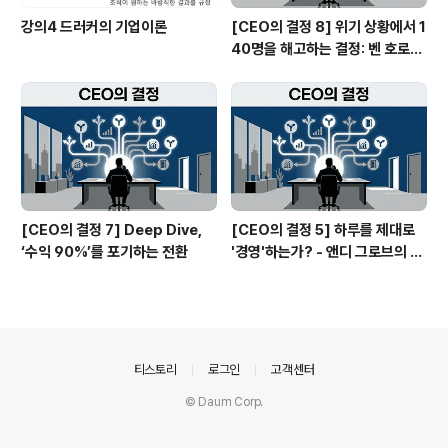
강의4 드러커의 기업이론
[CEO의 결정 8] 위기 상황에서 1
40명을 해고하는 결정: 벤 호로위
츠의 잔혹한 정직
[CEO의 결정 7] Deep Dive,
[CEO의 결정 5] 하루를 제대로
‘수익 90%’를 포기하는 전환
'경영'하는가? - 앤디 그로브의 생
산성 방정식
의안내
티스토리
로그인
고객센터
© Daum Corp.