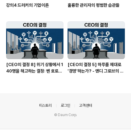
강의4 드러커의 기업이론
훌륭한 관리자의 평범한 습관들
[CEO의 결정 8] 위기 상황에서 1
[CEO의 결정 5] 하루를 제대로
40명을 해고하는 결정: 벤 호로위
'경영'하는가? - 앤디 그로브의 생
츠의 잔혹한 정직
산성 방정식
의안내
티스토리
로그인
고객센터
© Daum Corp.