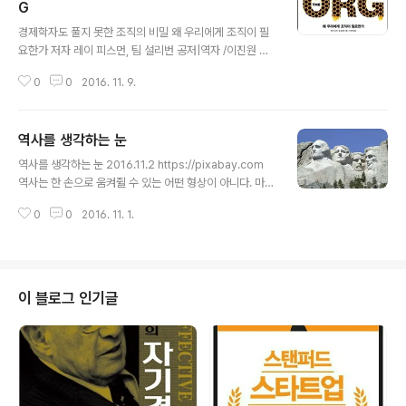
G
글 내용
경제학자도 풀지 못한 조직의 비밀 왜 우리에게 조직이 필
요한가 저자 레이 피스먼, 팀 설리번 공저|역자 /이진원 역 |
웅진지식하우스| 2014.2.3 원제 THE ORG 분야구분: 경
0
0
2016. 11. 9.
제경영, 경영, 조직관리 평점: 3/5 5: 두고두고 읽어야 하는
책/ 생각을 바꾸는 책 4: 두 번 이상 읽어야 하는 책 ' 생각
에 강한 자극을 주는 책 3: 읽어두면 좋은 책. 어느 정도는
역사를 생각하는 눈
교양을 보태 줌 2: 즐거움을 주는 책. 1: 시간 낭비. 2016.1
글 내용
0.18 1차 독서 기업에서 오랜 시간 일해 온 나는 조직에 대
역사를 생각하는 눈 2016.11.2 https://pixabay.com
해 관심이 많다. 우선은 조직을 제대로 이해하고 싶다. 조직
역사는 한 손으로 움켜쥘 수 있는 어떤 형상이 아니다. 마치
은 자연생태계가 아니라 인간생태계인데 자연만큼 다양한
광물이 묻혀 있는 땅과 비슷하다. 인간이 살아온 삶과 그 안
모습이 있다. 복잡하고 모순으로 가득 차 있고, 합리적이기
0
0
2016. 11. 1.
에 담긴 빛과 어둠이 있으며 가공하기 따라서 다른 가치를
도 하고 비합리적이기도 하는 많은..
발한다. 나는 역사를 깊게 공부하지는 않았지만, 점점 더 역
사를 알아야겠다는 생각을 한다. 현재의 문제를 고민하면
서 역사적 맥락을 찾게 되고 특히 미래를 그려볼 때는 시간
의 범위를 넓혀서 생각해야 겠다는 절박함을 느낀다. 자연
이 블로그 인기글
히, 어떠한 눈으로 역사를 들여다 봐야 하는지를 고민했고,
계속 고민한다. 단지 사실을 확인한다는 차원을 넘어서 역
사가 전해 주는 지혜를 얻고 싶다. 역사로부터 배워야 한다.
인간은 살아가면서 의미와 가치에 대한 많은 질문을 한다.
의미..