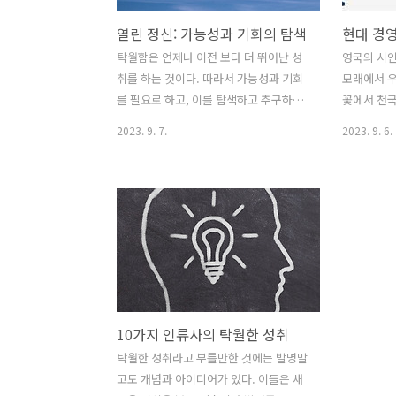
열린 정신: 가능성과 기회의 탐색
탁월함은 언제나 이전 보다 더 뛰어난 성
영국의 시인
취를 하는 것이다. 따라서 가능성과 기회
모래에서 우
를 필요로 하고, 이를 탐색하고 추구하는
꽃에서 천국
것이다. 결국 보다 뛰어난 성취는 가능성
중요한 본
2023. 9. 7.
2023. 9. 6.
과 기회를 발견하고 이를 활용하여 실질
강조한 말이
적 성과로 만들 때 얻을 수 있다. 넓은 가
자 목표를 
능성과 기회를 탐구하는 사고가 열린 정
도 이런 면
신이다. 이 열린 정신은 탁월함을 성취하
많지 않다.
는 행복한 인생을 위해서도 꼭 필요하다.
행이 어려운
행복한 인생을 만드는 경로 행복한 인생
해에 있다:
혹은 성공한 인생으로 가는데 정답이 있
대로 이해하
을까? 정답은 없다. 인생을 어떻게 정의하
황이 빠진 
느냐에 따라 답은 얼마든지 달라질 수 있
의미를 말해
10가지 인류사의 탁월한 성취
다. 그렇지만 동의할 만한 몇 가지 기준점
결하게 설명
은 있다. 첫 번째는 인생에 대한 자신만의
는 비전을 
탁월한 성취라고 부를만한 것에는 발명말
‘이상(理想)’을 세우는 것이다. 영국의 소
이해해야 하
고도 개념과 아이디어가 있다. 이들은 새