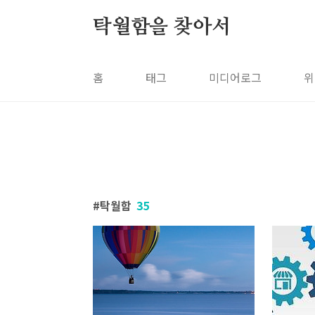
본문 바로가기
탁월함을 찾아서
홈
태그
미디어로그
위
탁월함
35