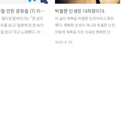
현대 경영을 만든 문장들 (7) 리더는 다른 사람들을 위대하게 만든다
탁월한 인생은 다차원이다.
 윌리엄 블레이크는 “한 알의
이 글의 제목을 탁월한 인생이라고 표현
주를 보고/ 들판에 핀 한 송이
했다. 행복한 인생이 아니라 탁월한 인생.
을 본다"라고 노래했다. 가장
이렇게 제목을 지은 이유는 행복한 인생
질은 의외로 단순하다는 것을
에 대한 하나의 대답으로서 탁월한 성취
2023. 8. 29.
다. 조직을 운영하는 지식이
가 있는 인생이 가능하다고 생각하기 때
달성하는 지식을 다루는 경영
문이다. 성취는 자신에게 주어진 재능과
이 있다. 진실로 중요한 내용은
스스로 노력해서 획득한 능력으로 이루는
 다만 실행이 어려울 뿐이다. 실
결과물이다. 자신을 사용해서 만든 삶의
 이유 중에 하나는 잘못된 이
결과물이라는 뜻이다. 누구나 삶을 시작
 눈에 보이고 경험하는 것을 그
하지만 어떤 삶을 사느냐는 결국 자신의
는 단순 무식함, 맥락이나 상
몫이다. 어떤 삶을 살아가느냐는 자신의
피상적 이해. 경영에 관해 깊은
의지와 행동에 달려 있고, 자신이 지향하
 주는 문장을 골라 가능한 간
는 목적과 의미에 따라 살아갈 영역을 정
하려고 한다. 조직이 추구하
하고 일을 정하고 관계할 사람을 정하게
성취해 가는 과정에서 반드시
된다. 성취는 자신이 선택한 삶의 영역과
는 문장들을 골랐다. (7) 리더
일에서 얻는 결과물이다. 그래서 성취는