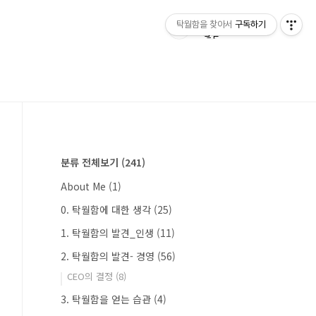
탁월함을 찾아서
구독하기
분류 전체보기
(241)
About Me
(1)
0. 탁월함에 대한 생각
(25)
1. 탁월함의 발견_인생
(11)
2. 탁월함의 발견- 경영
(56)
CEO의 결정
(8)
3. 탁월함을 얻는 습관
(4)