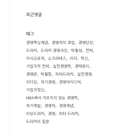
최근댓글
태그
경영핵심개념
경영자의 과업
경영단상
드러커
드러커 경영사상
탁월성
전략
지식근로자
소크라테스
리더
혁신
기업가적 전략
실전경영학
경력관리
경영관
탁월함
피터드러커
실전경영
리더십
자기경영
경영아이디어
기업가정신
MBA에서 가르치지 않는 경영학
자기계발
경영자
경영개념
리딩드러커
경영
피터 드러커
드러커의 질문